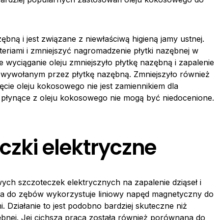
bną i jest związane z niewłaściwą higieną jamy ustnej.
riami i zmniejszyć nagromadzenie płytki nazębnej w
e wyciąganie oleju zmniejszyło płytkę nazębną i zapalenie
ł wywołanym przez płytkę nazębną. Zmniejszyło również
ęcie oleju kokosowego nie jest zamiennikiem dla
ści płynące z oleju kokosowego nie mogą być niedocenione.
czki elektryczne
 szczoteczek elektrycznych na zapalenie dziąseł i
ka do zębów wykorzystuje liniowy napęd magnetyczny do
i. Działanie to jest podobno bardziej skuteczne niż
bnej. Jej cichsza praca została również porównana do