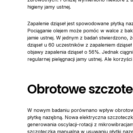
higieny jamy ustnej.
Zapalenie dziąseł jest spowodowane płytką nazę
Pociąganie olejem może pomóc w walce z bakte
jamie ustnej. W jednym z badań stwierdzono, ż
dziąseł u 60 uczestników z zapaleniem dziąse
objawy zapalenia dziąseł o 56%. Jednak ciągni
regularnej pielęgnacji jamy ustnej. Ale korzy
Obrotowe szczote
W nowym badaniu porównano wpływ obrotowych
płytkę nazębną. Nowa elektryczna szczotecz
generowania oscylacji-rotacji z mikrowibracjam
szczoteczka manualna w usuwaniu płytki nazę