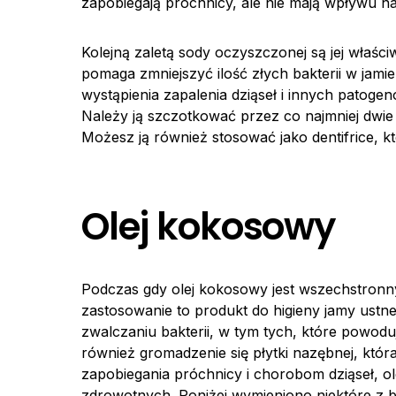
zapobiegają próchnicy, ale nie mają wpływu na
Kolejną zaletą sody oczyszczonej są jej właśc
pomaga zmniejszyć ilość złych bakterii w jamie
wystąpienia zapalenia dziąseł i innych patog
Należy ją szczotkować przez co najmniej dwie 
Możesz ją również stosować jako dentifrice, k
Olej kokosowy
Podczas gdy olej kokosowy jest wszechstronny
zastosowanie to produkt do higieny jamy ustne
zwalczaniu bakterii, w tym tych, które powodu
również gromadzenie się płytki nazębnej, któr
zapobiegania próchnicy i chorobom dziąseł, o
zdrowotnych. Poniżej wymieniono niektóre z 