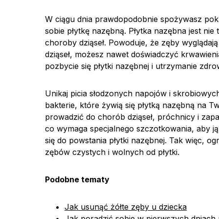
W ciągu dnia prawdopodobnie spożywasz pokarm
sobie płytkę nazębną. Płytka nazębna jest ni
choroby dziąseł. Powoduje, że zęby wyglądają
dziąseł, możesz nawet doświadczyć krwawienia
pozbycie się płytki nazębnej i utrzymanie zdr
Unikaj picia słodzonych napojów i skrobiowych
bakterie, które żywią się płytką nazębną na 
prowadzić do chorób dziąseł, próchnicy i zapal
co wymaga specjalnego szczotkowania, aby ją
się do powstania płytki nazębnej. Tak więc, 
zębów czystych i wolnych od płytki.
Podobne tematy
Jak usunąć żółte zęby u dziecka
Jak poradzić sobie w pierwszych dniach