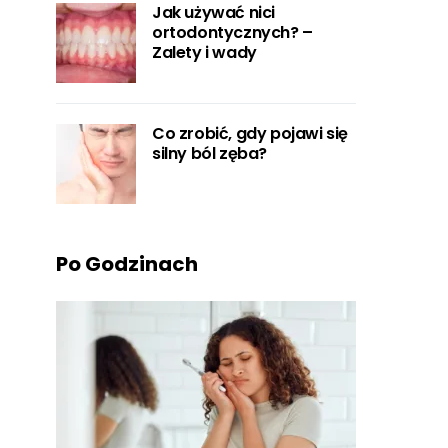
Jak używać nici
ortodontycznych? –
Zalety i wady
Co zrobić, gdy pojawi się
silny ból zęba?
Po Godzinach