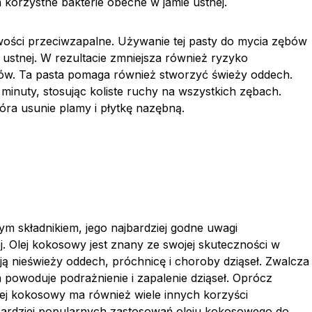
 korzystne bakterie obecne w jamie ustnej.
iwości przeciwzapalne. Używanie tej pasty do mycia zębów
 ustnej. W rezultacie zmniejsza również ryzyko
enów. Ta pasta pomaga również stworzyć świeży oddech.
minuty, stosując koliste ruchy na wszystkich zębach.
tóra usunie plamy i płytkę nazębną.
m składnikiem, jego najbardziej godne uwagi
j. Olej kokosowy jest znany ze swojej skuteczności w
ją nieświeży oddech, próchnicę i choroby dziąseł. Zwalcza
a powoduje podrażnienie i zapalenie dziąseł. Oprócz
lej kokosowy ma również wiele innych korzyści
bardziej popularnych zastosowań oleju kokosowego do