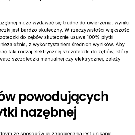
azębnej może wydawać się trudne do uwierzenia, wyniki
eczki jest bardzo skuteczny. W rzeczywistości większość
czoteczki do zębów skutecznie usuwa 100% płytki
 niezależnie, z wykorzystaniem średnich wyników. Aby
ć taki rodzaj elektrycznej szczoteczki do zębów, który
asz szczoteczki manualnej czy elektrycznej, zależy
mów powodujących
ytki nazębnej
ednym ze sposobów jej zapobiegania jest unikanie