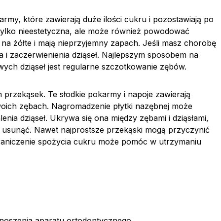
y, które zawierają duże ilości cukru i pozostawiają po
e tylko nieestetyczna, ale może również powodować
 na żółte i mają nieprzyjemny zapach. Jeśli masz chorobę
 i zaczerwienienia dziąseł. Najlepszym sposobem na
owych dziąseł jest regularne szczotkowanie zębów.
 przekąsek. Te słodkie pokarmy i napoje zawierają
Twoich zębach. Nagromadzenie płytki nazębnej może
enia dziąseł. Ukrywa się ona między zębami i dziąsłami,
 usunąć. Nawet najprostsze przekąski mogą przyczynić
ograniczenie spożycia cukru może pomóc w utrzymaniu
 noszenia aparatu ortodontycznego