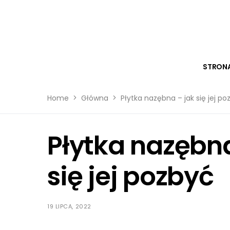
STRON
Home
Główna
Płytka nazębna – jak się jej po
Płytka nazębna
się jej pozbyć
19 LIPCA, 2022