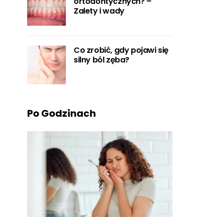
ortodontycznych? –
Zalety i wady
Co zrobić, gdy pojawi się
silny ból zęba?
Po Godzinach