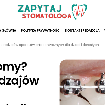
A GŁÓWNA
POLITYKA PRYWATNOŚCI
KONTAKT I REDAKCJA
e rodzajów aparatów ortodontycznych dla dzieci i dorosłych
homy?
odzajów